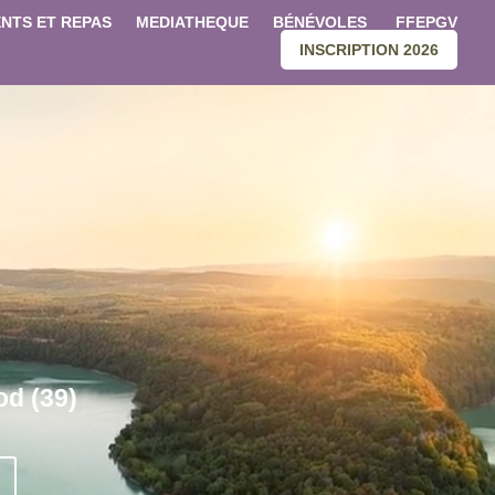
NTS ET REPAS
MEDIATHEQUE
BÉNÉVOLES
FFEPGV
INSCRIPTION 2026
od (39)