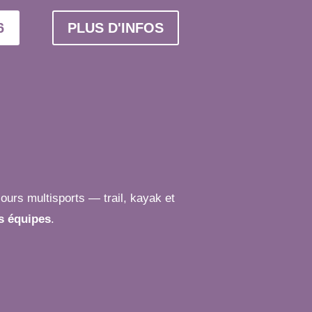
6
PLUS D'INFOS
ours multisports — trail, kayak et
es équipes
.