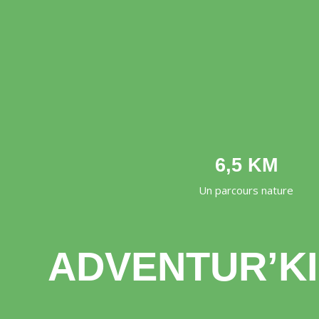
6,5 KM
Un parcours nature
ADVENTUR’K